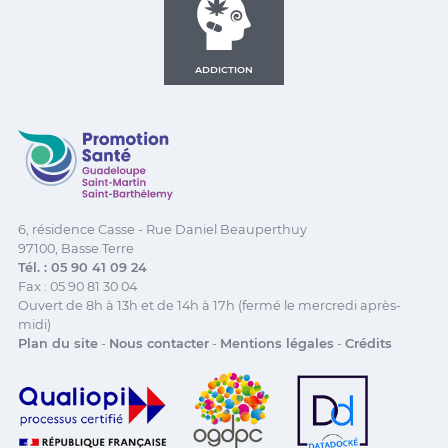
ADDICTION
Promotion Santé Guadeloupe, Saint-Martin, Saint Ba
6, résidence Casse - Rue Daniel Beauperthuy
97100, Basse Terre
Tél. : 05 90 41 09 24
Fax : 05 90 81 30 04
Ouvert de 8h à 13h et de 14h à 17h (fermé le mercredi après-
midi)
Plan du site
-
Nous contacter
-
Mentions légales
-
Crédits