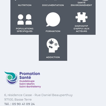
SANTÉ
NUTRITION
DOCUMENTATION
ENVIRONNEMENT
DISPOSITIF
POPULATIONS
D'APPUI AUX
SPÉCIFIQUES
FORMATION
ACTEURS
ADDICTION
Promotion Santé Guadeloupe, Saint-Martin, Saint Ba
6, résidence Casse - Rue Daniel Beauperthuy
97100, Basse Terre
Tél. : 05 90 41 09 24