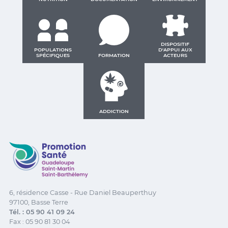
DISPOSITIF
POPULATIONS
D'APPUI AUX
SPÉCIFIQUES
FORMATION
ACTEURS
ADDICTION
Promotion Santé Guadeloupe, Saint-Martin, Saint Ba
6, résidence Casse - Rue Daniel Beauperthuy
97100, Basse Terre
Tél. : 05 90 41 09 24
Fax : 05 90 81 30 04