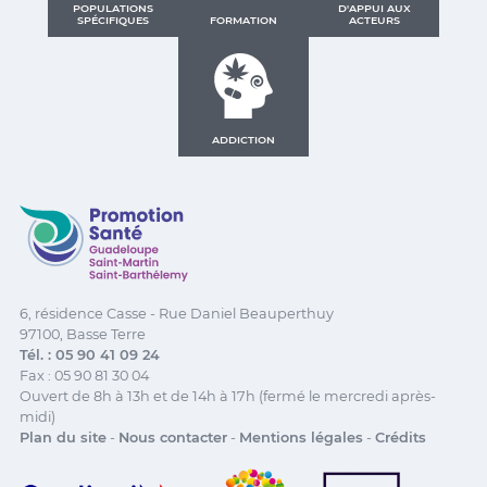
POPULATIONS
D'APPUI AUX
SPÉCIFIQUES
FORMATION
ACTEURS
ADDICTION
Promotion Santé Guadeloupe, Saint-Martin, Saint Ba
6, résidence Casse - Rue Daniel Beauperthuy
97100, Basse Terre
Tél. : 05 90 41 09 24
Fax : 05 90 81 30 04
Ouvert de 8h à 13h et de 14h à 17h (fermé le mercredi après-
midi)
Plan du site
-
Nous contacter
-
Mentions légales
-
Crédits