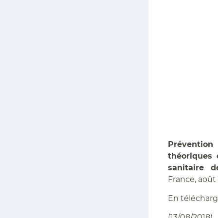
Préventio
théoriques 
sanitaire 
France, août 
En télécharg
(13/08/2018)