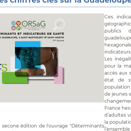
Ces indica
géograph
publics 
guadeloup
hexagonale
indicateur
Les inégali
pour la ma
accès aux s
état de s
population
de jeunes 
changemen
France hexa
d’adultes v
la populat
a secone édition de l'ouvrage "Déterminants
l’ensembl