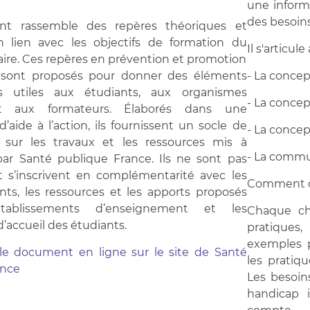
une inform
des besoins
t rassemble des repères théoriques et
n lien avec les objectifs de formation du
Il s'articul
taire. Ces repères en prévention et promotion
- La conce
 sont proposés pour donner des éléments
es utiles aux étudiants, aux organismes
- La concept
et aux formateurs. Élaborés dans une
d’aide à l’action, ils fournissent un socle de
- La conce
 sur les travaux et les ressources mis à
- La commu
par Santé publique France. Ils ne sont pas
t s’inscrivent en complémentarité avec les
Comment dev
ts, les ressources et les apports proposés
tablissements d’enseignement et les
Chaque ch
’accueil des étudiants.
pratiques
exemples p
 le document en ligne sur le site de Santé
les pratiq
ance
Les besoin
handicap i