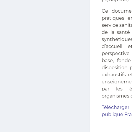
Ce documen
pratiques e
service sani
de la santé
synthétiqu
d’accueil 
perspective 
base, fondé
disposition 
exhaustifs e
enseignemen
par les é
organismes d
Télécharger
publique Fr