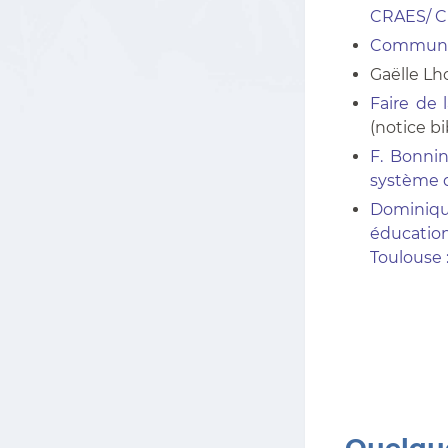
CRAES/ C
Communica
Gaëlle Lh
Faire de 
(notice b
F. Bonnin
système d
Dominique
éducatio
Toulouse 
Quelque