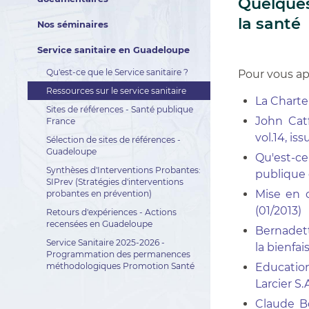
Quelques
la santé
Nos séminaires
Service sanitaire en Guadeloupe
Qu'est-ce que le Service sanitaire ?
Pour vous ap
Ressources sur le service sanitaire
La Charte
Sites de références - Santé publique
John Cat
France
vol.14, i
Sélection de sites de références -
Guadeloupe
Qu'est-c
Synthèses d'Interventions Probantes:
publique 
SIPrev (Stratégies d'interventions
Mise en 
probantes en prévention)
(01/2013)
Retours d'expériences - Actions
recensées en Guadeloupe
Bernadett
Service Sanitaire 2025-2026 -
la bienfai
Programmation des permanences
méthodologiques Promotion Santé
Education
Larcier S.A
Claude Bo