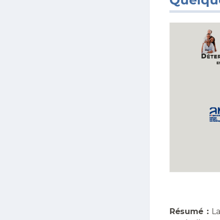
Résumé :
L