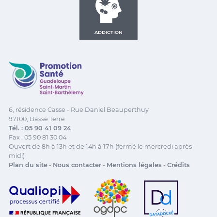
ADDICTION
Promotion Santé Guadeloupe, Saint-Martin, Saint Ba
6, résidence Casse - Rue Daniel Beauperthuy
97100, Basse Terre
Tél. : 05 90 41 09 24
Fax : 05 90 81 30 04
Ouvert de 8h à 13h et de 14h à 17h (fermé le mercredi après-
midi)
Plan du site
-
Nous contacter
-
Mentions légales
-
Crédits