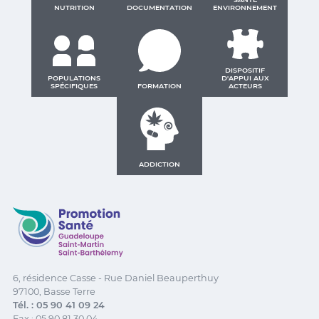
NUTRITION
DOCUMENTATION
ENVIRONNEMENT
DISPOSITIF
POPULATIONS
D'APPUI AUX
SPÉCIFIQUES
FORMATION
ACTEURS
ADDICTION
Promotion Santé Guadeloupe, Saint-Martin, Saint Ba
6, résidence Casse - Rue Daniel Beauperthuy
97100, Basse Terre
Tél. : 05 90 41 09 24
Fax : 05 90 81 30 04