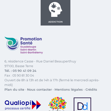
ADDICTION
Promotion Santé Guadeloupe, Saint-Martin, Saint Ba
6, résidence Casse - Rue Daniel Beauperthuy
97100, Basse Terre
Tél. : 05 90 41 09 24
Fax : 05 90 81 30 04
Ouvert de 8h à 13h et de 14h à 17h (fermé le mercredi après-
midi)
Plan du site
-
Nous contacter
-
Mentions légales
-
Crédits