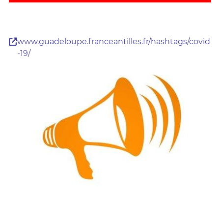
www.guadeloupe.franceantilles.fr/hashtags/covid
-19/