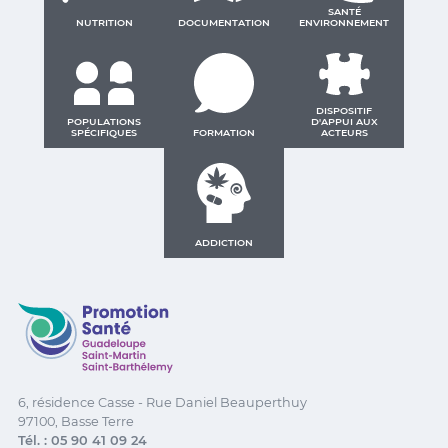
SANTÉ
NUTRITION
DOCUMENTATION
ENVIRONNEMENT
DISPOSITIF
POPULATIONS
D'APPUI AUX
SPÉCIFIQUES
FORMATION
ACTEURS
ADDICTION
Promotion Santé Guadeloupe, Saint-Martin, Saint Ba
6, résidence Casse - Rue Daniel Beauperthuy
97100, Basse Terre
Tél. : 05 90 41 09 24