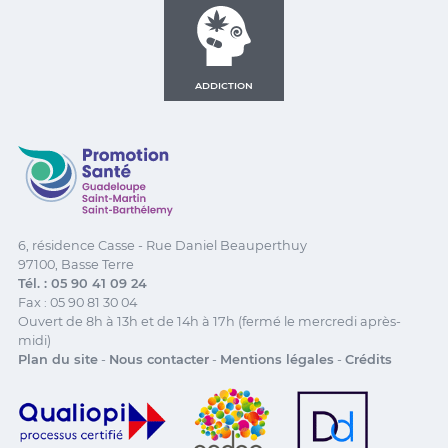
ADDICTION
Promotion Santé Guadeloupe, Saint-Martin, Saint Ba
6, résidence Casse - Rue Daniel Beauperthuy
97100, Basse Terre
Tél. : 05 90 41 09 24
Fax : 05 90 81 30 04
Ouvert de 8h à 13h et de 14h à 17h (fermé le mercredi après-
midi)
Plan du site
-
Nous contacter
-
Mentions légales
-
Crédits