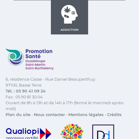
ADDICTION
Promotion Santé Guadeloupe, Saint-Martin, Saint Ba
6, résidence Casse - Rue Daniel Beauperthuy
97100, Basse Terre
Tél. : 05 90 41 09 24
Fax : 05 90 81 30 04
Ouvert de 8h à 13h et de 14h à 17h (fermé le mercredi après-
midi)
Plan du site
-
Nous contacter
-
Mentions légales
-
Crédits