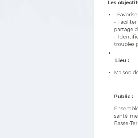
Les objecti
- Favoris
- Facilite
partage d
- Identif
troubles 
Lieu :
Maison de
Public :
Ensemble 
santé men
Basse-Ter