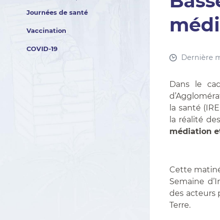
Basse
Journées de santé
médi
Vaccination
COVID-19
Dernière mo
Dans le cad
d’Agglomérat
la santé (IR
la réalité d
médiation e
Cette matiné
Semaine d’I
des acteurs p
Terre.