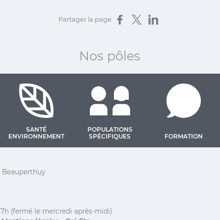
Partager sur Facebook
Partager sur X
Partager sur LinkedIn
Partager la page
Nos pôles
SANTÉ
POPULATIONS
ENVIRONNEMENT
SPÉCIFIQUES
FORMATION
 Barthélemy
el Beauperthuy
17h (fermé le mercredi après-midi)