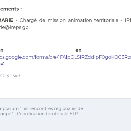
ements :
 MARIE
- Chargé de mission animation territoriale - I
rie@ireps.gp
nscription 
docs.google.com/forms/d/e/1FAIpQLSfRZddIpF0goKQG3R
=1
mme
(1.1 Mo)
ymposium "Les rencontres régionales de
oupe" - Coordination territoriale ETP