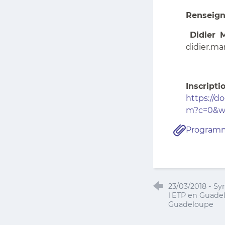
Renseign
Didier
didier.ma
I
https://
m?c=0&w
Progra
23/03/2018 - S
l'ETP en Guadel
Guadeloupe