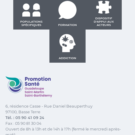
DISPOSITIF
POPULATIONS
D'APPUI AUX
SPÉCIFIQUES
FORMATION
ACTEURS
ADDICTION
Promotion Santé Guadeloupe, Saint-Martin, Saint Ba
6, résidence Casse - Rue Daniel Beauperthuy
97100, Basse Terre
Tél. : 05 90 41 09 24
Fax : 05 90 81 30 04
Ouvert de 8h à 13h et de 14h à 17h (fermé le mercredi après-
midi)