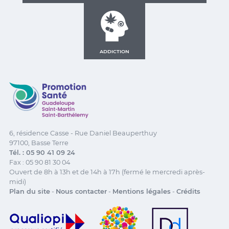
ADDICTION
Promotion Santé Guadeloupe, Saint-Martin, Saint Ba
6, résidence Casse - Rue Daniel Beauperthuy
97100, Basse Terre
Tél. : 05 90 41 09 24
Fax : 05 90 81 30 04
Ouvert de 8h à 13h et de 14h à 17h (fermé le mercredi après-
midi)
Plan du site
-
Nous contacter
-
Mentions légales
-
Crédits