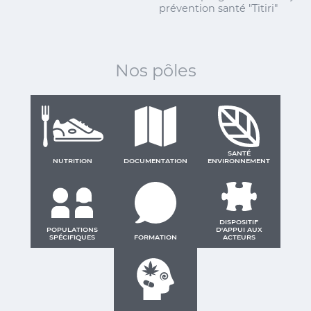
prévention santé "Titiri"
Nos pôles
SANTÉ
NUTRITION
DOCUMENTATION
ENVIRONNEMENT
DISPOSITIF
POPULATIONS
D'APPUI AUX
SPÉCIFIQUES
FORMATION
ACTEURS