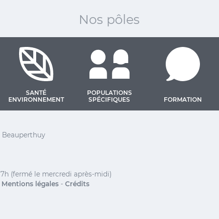
Nos pôles
SANTÉ
POPULATIONS
ENVIRONNEMENT
SPÉCIFIQUES
FORMATION
 Barthélemy
el Beauperthuy
17h (fermé le mercredi après-midi)
-
Mentions légales
-
Crédits