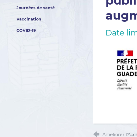
publ
Journées de santé
augm
Vaccination
Date lim
COVID-19
Améliorer l'Ac