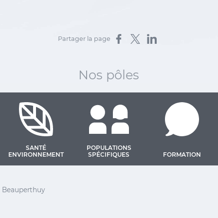
Partager sur Facebook
Partager sur X
Partager sur LinkedIn
Partager la page
Nos pôles
SANTÉ
POPULATIONS
ENVIRONNEMENT
SPÉCIFIQUES
FORMATION
 Barthélemy
el Beauperthuy