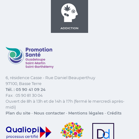
ADDICTION
Promotion Santé Guadeloupe, Saint-Martin, Saint Ba
6, résidence Casse - Rue Daniel Beauperthuy
97100, Basse Terre
Tél. : 05 90 41 09 24
Fax : 05 90 81 30 04
Ouvert de 8h à 13h et de 14h à 17h (fermé le mercredi après-
midi)
Plan du site
-
Nous contacter
-
Mentions légales
-
Crédits