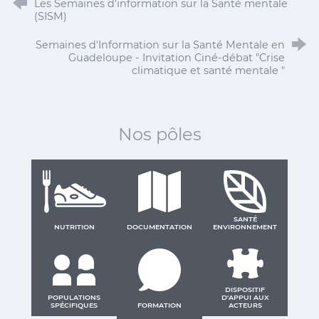
Les Semaines d'information sur la Santé mentale
(SISM)
Semaines d'Information sur la Santé Mentale en
Guadeloupe - Invitation Ciné-débat "Crise
climatique et santé mentale "
Nos pôles
SANTÉ
NUTRITION
DOCUMENTATION
ENVIRONNEMENT
DISPOSITIF
POPULATIONS
D'APPUI AUX
SPÉCIFIQUES
FORMATION
ACTEURS