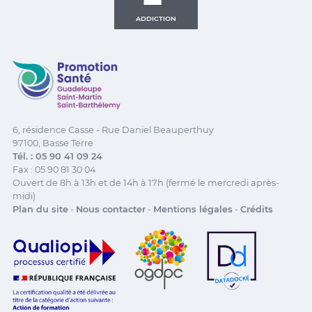
ADDICTION
Promotion Santé Guadeloupe, Saint-Martin, Saint Ba
6, résidence Casse - Rue Daniel Beauperthuy
97100, Basse Terre
Tél. : 05 90 41 09 24
Fax : 05 90 81 30 04
Ouvert de 8h à 13h et de 14h à 17h (fermé le mercredi après-
midi)
Plan du site
-
Nous contacter
-
Mentions légales
-
Crédits