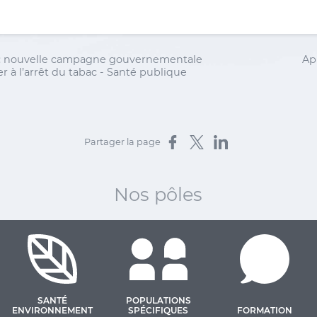
s": nouvelle campagne gouvernementale
Ap
 à l’arrêt du tabac - Santé publique
Partager sur Facebook
Partager sur X
Partager sur LinkedIn
Partager la page
Nos pôles
SANTÉ
POPULATIONS
ENVIRONNEMENT
SPÉCIFIQUES
FORMATION