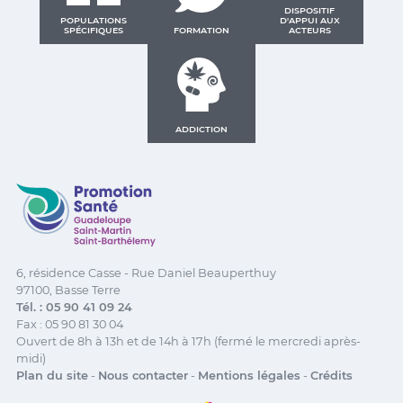
DISPOSITIF
POPULATIONS
D'APPUI AUX
SPÉCIFIQUES
FORMATION
ACTEURS
ADDICTION
Promotion Santé Guadeloupe, Saint-Martin, Saint Ba
6, résidence Casse - Rue Daniel Beauperthuy
97100, Basse Terre
Tél. : 05 90 41 09 24
Fax : 05 90 81 30 04
Ouvert de 8h à 13h et de 14h à 17h (fermé le mercredi après-
midi)
Plan du site
-
Nous contacter
-
Mentions légales
-
Crédits