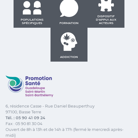
DISPOSITIF
POPULATIONS
D'APPUI AUX
SPÉCIFIQUES
FORMATION
ACTEURS
ADDICTION
Promotion Santé Guadeloupe, Saint-Martin, Saint Ba
6, résidence Casse - Rue Daniel Beauperthuy
97100, Basse Terre
Tél. : 05 90 41 09 24
Fax : 05 90 81 30 04
Ouvert de 8h à 13h et de 14h à 17h (fermé le mercredi après-
midi)