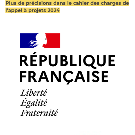
Plus de précisions dans le cahier des charges de
l'appel à projets 2024