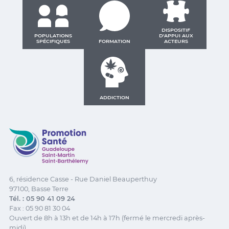
DISPOSITIF
POPULATIONS
D'APPUI AUX
SPÉCIFIQUES
FORMATION
ACTEURS
ADDICTION
Promotion Santé Guadeloupe, Saint-Martin, Saint Ba
6, résidence Casse - Rue Daniel Beauperthuy
97100, Basse Terre
Tél. : 05 90 41 09 24
Fax : 05 90 81 30 04
Ouvert de 8h à 13h et de 14h à 17h (fermé le mercredi après-
midi)