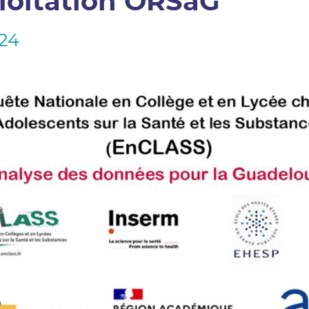
ploitation ORSaG
024