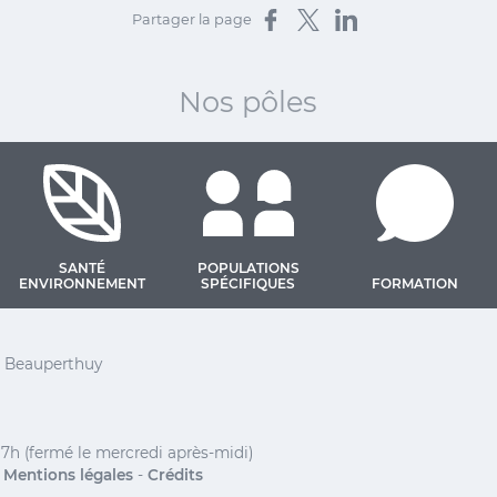
Partager sur Facebook
Partager sur X
Partager sur LinkedIn
Partager la page
Nos pôles
SANTÉ
POPULATIONS
ENVIRONNEMENT
SPÉCIFIQUES
FORMATION
 Barthélemy
el Beauperthuy
17h (fermé le mercredi après-midi)
-
Mentions légales
-
Crédits