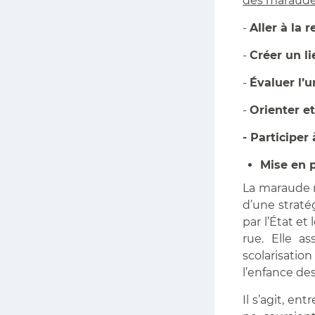
des maraudes
-
Aller à la 
-
Créer un l
-
Évaluer l’u
-
Orienter e
- Participer
Mise en 
La maraude m
d’une stratég
par l’État et
rue. Elle a
scolarisatio
l’enfance des
Il s’agit, en