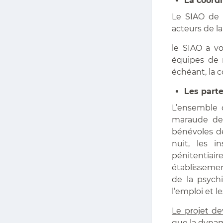
La coord
Le SIAO de 
acteurs de la 
le SIAO a vo
équipes de m
échéant, la c
Les parte
L’ensemble de
maraude de
bénévoles de
nuit, les i
pénitentiaire
établissemen
de la psychi
l’emploi et les
Le projet de
que la dynam