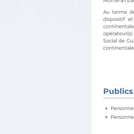
Morne-à-l’Ea
Au terme de
dispositif 
continentale
opérateur(s
Social de Gu
continentale 
Publics
Personnes
Personnes