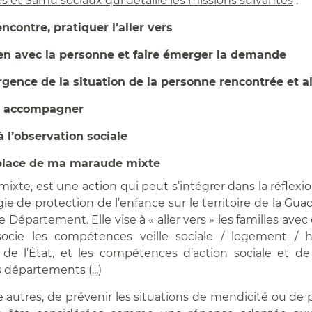
 et Samu sociaux qui détaille les missions suivantes
:
rencontre, pratiquer l’aller vers
ien avec la personne et faire émerger la demande
rgence de la situation de la personne rencontrée et a
t accompagner
 à l’observation sociale
place de ma maraude mixte
ixte, est une action qui peut s’intégrer dans la réflexi
ie de protection de l’enfance sur le territoire de la Gu
 le Département. Elle vise à « aller vers » les familles ave
ssocie les compétences veille sociale / logement /
n de l’État, et les compétences d’action sociale et d
 départements (...)
tre autres, de prévenir les situations de mendicité ou de 