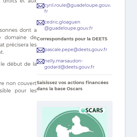
 droits et aux
cyril.roule@guadeloupe.gouv.
fr
cedric.gloaguen
@guadeloupe.gouv.fr
rsonnes dont a
 le domaine de
Correspondants pour la DEETS
at précisera les
pascale.pepe@deets.gouv.fr
t.
nelly.marsaudon-
 le début de la
godard@deets.gouv.fr
Saisissez vos actions financées
ire non couvert
dans la base Oscars
sible pour les