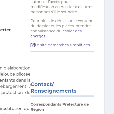
autoriser l’accès pour
modification au dossier à d’autres
personnes s’il le souhaite.
Pour plus de détail sur le contenu
du dossier et les pièces, prendre
lerter
connaissance du
cahier des
charges
.
Le site démarches simplifiées
on d’élaboration
adeloupe pilotée
c enfants dans la
Contact/
 hébergement /
Renseignements
e protection de
Correspondants Préfecture de
prostitution qui
Région