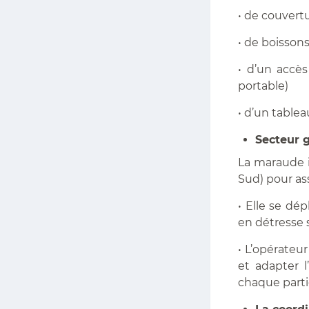
• de couvert
• de boisson
• d’un accès
portable)
• d’un tablea
Secteur 
La maraude i
Sud) pour ass
• Elle se dé
en détresse s
• L’opérateu
et adapter l
chaque parti