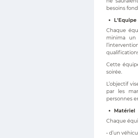
ne sauraien
besoins fond
L'Equipe
Chaque équi
minima un s
l’interventio
qualificatio
Cette équipe
soirée.
L’objectif v
par les mar
personnes en
Matériel
Chaque équip
• d’un véhicu