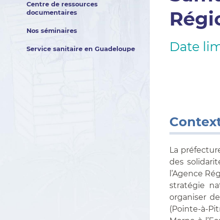
Centre de ressources
Régi
documentaires
Nos séminaires
Date lim
Service sanitaire en Guadeloupe
Context
La préfectur
des solidari
l’Agence Rég
stratégie n
organiser de
(Pointe-à-Pit