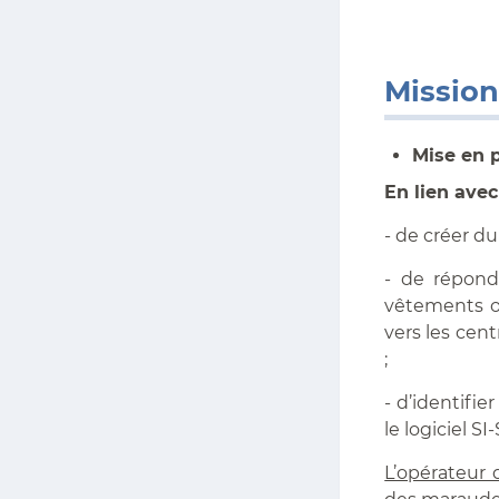
Missions
Mise en 
En lien avec 
- de créer du
- de répond
vêtements o
vers les cen
;
- d’identifi
le logiciel SI
L’opérateur 