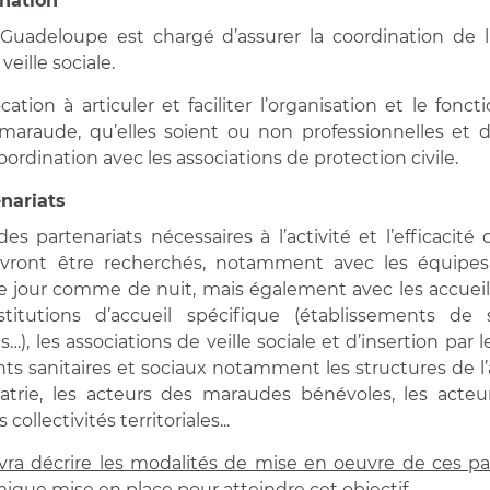
ination
Guadeloupe est chargé d’assurer la coordination de 
veille sociale.
cation à articuler et faciliter l’organisation et le fon
araude, qu’elles soient ou non professionnelles et d’
oordination avec les associations de protection civile.
nariats
s partenariats nécessaires à l’activité et l’efficacité 
vront être recherchés, notamment avec les équipe
 jour comme de nuit, mais également avec les accueil
nstitutions d’accueil spécifique (établissements de 
s…), les associations de veille sociale et d’insertion par 
ts sanitaires et sociaux notamment les structures de l’
atrie, les acteurs des maraudes bénévoles, les acteu
 collectivités territoriales...
vra décrire les modalités de mise en oeuvre de ces par
ique mise en place pour atteindre cet objectif.