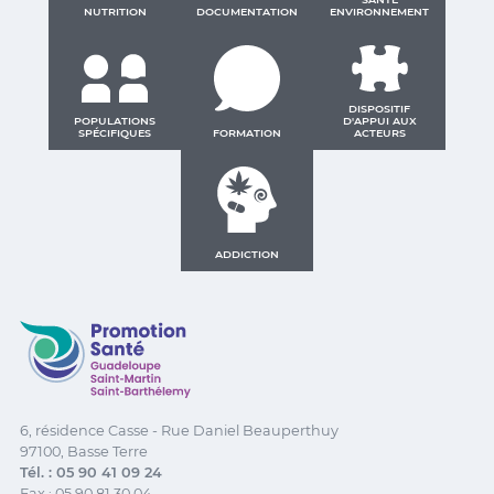
NUTRITION
DOCUMENTATION
ENVIRONNEMENT
DISPOSITIF
POPULATIONS
D'APPUI AUX
SPÉCIFIQUES
FORMATION
ACTEURS
ADDICTION
Promotion Santé Guadeloupe, Saint-Martin, Saint Ba
6, résidence Casse - Rue Daniel Beauperthuy
97100, Basse Terre
Tél. : 05 90 41 09 24
Fax : 05 90 81 30 04