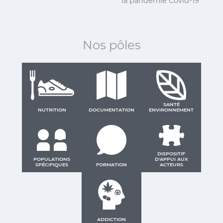
la pandémie Covid-19
Nos pôles
SANTÉ
NUTRITION
DOCUMENTATION
ENVIRONNEMENT
DISPOSITIF
POPULATIONS
D'APPUI AUX
SPÉCIFIQUES
FORMATION
ACTEURS
ADDICTION