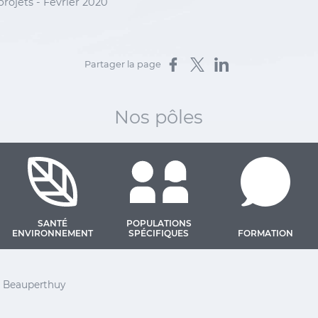
projets - Février 2020
Partager sur Facebook
Partager sur X
Partager sur LinkedIn
Partager la page
Nos pôles
SANTÉ
POPULATIONS
ENVIRONNEMENT
SPÉCIFIQUES
FORMATION
 Barthélemy
el Beauperthuy