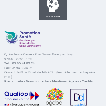
ADDICTION
Promotion Santé Guadeloupe, Saint-Martin, Saint Ba
6, résidence Casse - Rue Daniel Beauperthuy
97100, Basse Terre
Tél. : 05 90 41 09 24
Fax : 05 90 81 30 04
Ouvert de 8h à 13h et de 14h à 17h (fermé le mercredi après-
midi)
Plan du site
-
Nous contacter
-
Mentions légales
-
Crédits