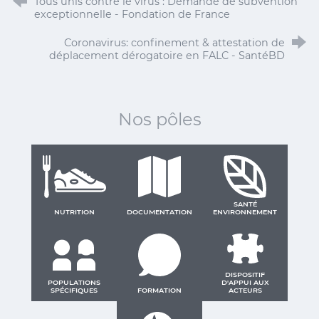
Tous unis contre le virus : Demande de subvention
exceptionnelle - Fondation de France
Coronavirus: confinement & attestation de
déplacement dérogatoire en FALC - SantéBD
Nos pôles
SANTÉ
NUTRITION
DOCUMENTATION
ENVIRONNEMENT
DISPOSITIF
POPULATIONS
D'APPUI AUX
SPÉCIFIQUES
FORMATION
ACTEURS