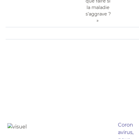
que faire si
la maladie
s’aggrave ?
»
Coron
avirus,