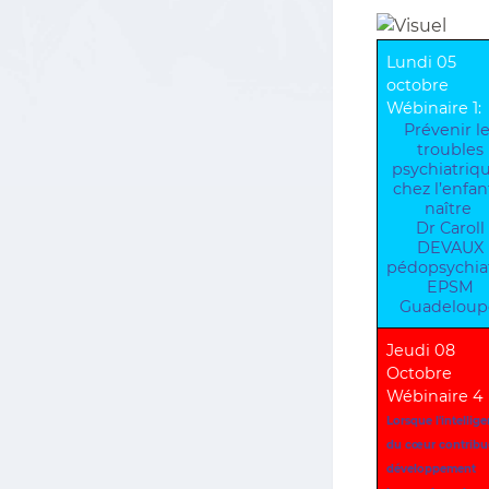
Lundi 05
octobre
Wébinaire 1:
Prévenir l
troubles
psychiatriq
chez l’enfan
naître
Dr Caroll
DEVAUX
pédopsychiat
EPSM
Guadelou
Jeudi 08
Octobre
Wébinaire 4
Lorsque l'intellig
du cœur contribu
développement