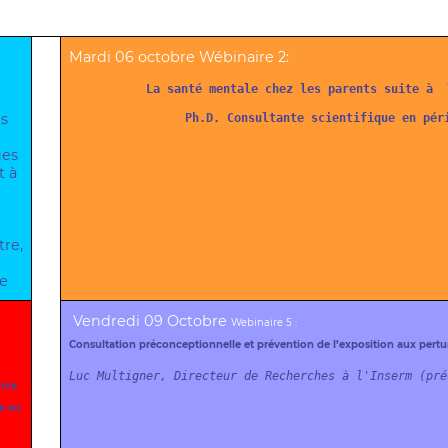
Mardi 06 octobre Wébinaire 2:
La santé mentale chez les parents suite à  
es
Ph.D. Consultante scientifique en pér
ues
t à
re,
pe
Vendredi 09 Octobre
Webinaire 5 :
Consultation préconceptionnelle et prévention de l’exposition
aux pertu
Luc Multigner, Directeur de Recherches à l'Inserm (pré
ence
e au