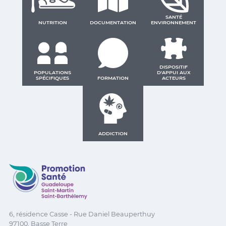
SANTÉ
NUTRITION
DOCUMENTATION
ENVIRONNEMENT
DISPOSITIF
POPULATIONS
D'APPUI AUX
SPÉCIFIQUES
FORMATION
ACTEURS
ADDICTION
Promotion Santé Guadeloupe, Saint-Martin, Saint Ba
6, résidence Casse - Rue Daniel Beauperthuy
97100, Basse Terre