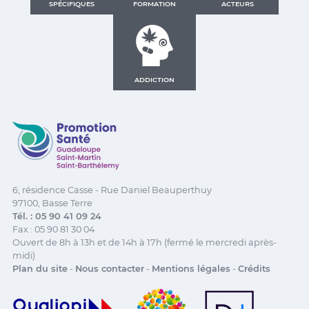
SPÉCIFIQUES
FORMATION
ACTEURS
ADDICTION
Promotion Santé Guadeloupe, Saint-Martin, Saint Ba
6, résidence Casse - Rue Daniel Beauperthuy
97100, Basse Terre
Tél. : 05 90 41 09 24
Fax : 05 90 81 30 04
Ouvert de 8h à 13h et de 14h à 17h (fermé le mercredi après-
midi)
Plan du site
-
Nous contacter
-
Mentions légales
-
Crédits