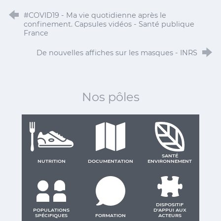
#COVID19 - Ma vie quotidienne après le
confinement. Capsules vidéos - Santé publique
France
De nouvelles affiches sur les masques - INRS
Nos pôles
SANTÉ
NUTRITION
DOCUMENTATION
ENVIRONNEMENT
DISPOSITIF
POPULATIONS
D'APPUI AUX
SPÉCIFIQUES
FORMATION
ACTEURS