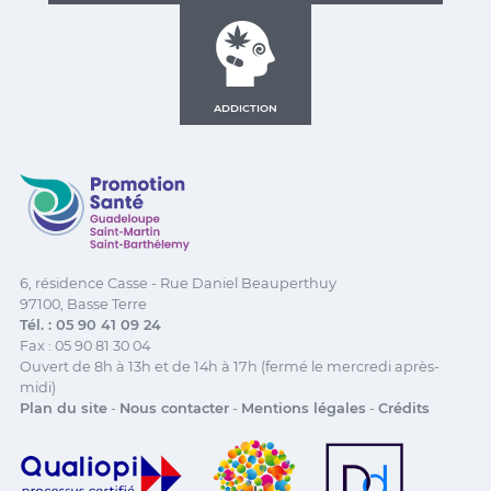
ADDICTION
Promotion Santé Guadeloupe, Saint-Martin, Saint Ba
6, résidence Casse - Rue Daniel Beauperthuy
97100, Basse Terre
Tél. : 05 90 41 09 24
Fax : 05 90 81 30 04
Ouvert de 8h à 13h et de 14h à 17h (fermé le mercredi après-
midi)
Plan du site
-
Nous contacter
-
Mentions légales
-
Crédits