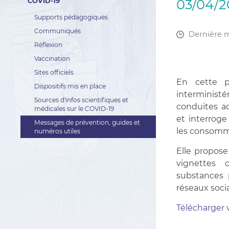
03/04/
COVID-19
Supports pédagogiques
Communiqués
Dernière mo
Réflexion
Vaccination
Sites officiels
En cette p
Dispositifs mis en place
interministér
Sources d'infos scientifiques et
conduites a
médicales sur le COVID-19
et interroge 
Messages de prévention, guides et
les consomm
numéros utiles
Elle propose
vignettes 
substances 
réseaux soci
Télécharger 