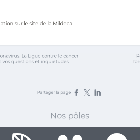
ation sur le site de la Mildeca
onavirus. La Ligue contre le cancer
R
s vos questions et inquiétudes
l'o
Partager sur Facebook
Partager sur X
Partager sur LinkedIn
Partager la page
Nos pôles