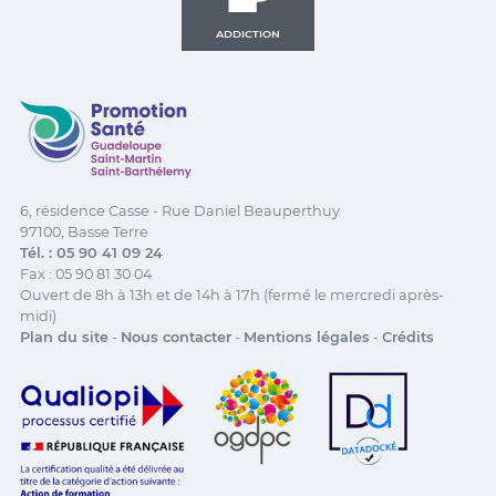
ADDICTION
Promotion Santé Guadeloupe, Saint-Martin, Saint Ba
6, résidence Casse - Rue Daniel Beauperthuy
97100, Basse Terre
Tél. : 05 90 41 09 24
Fax : 05 90 81 30 04
Ouvert de 8h à 13h et de 14h à 17h (fermé le mercredi après-
midi)
Plan du site
-
Nous contacter
-
Mentions légales
-
Crédits