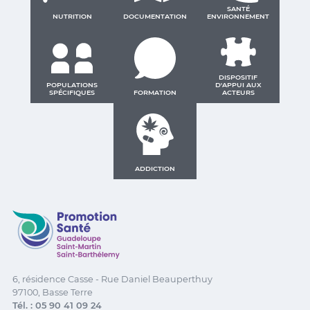
SANTÉ
NUTRITION
DOCUMENTATION
ENVIRONNEMENT
DISPOSITIF
POPULATIONS
D'APPUI AUX
SPÉCIFIQUES
FORMATION
ACTEURS
ADDICTION
Promotion Santé Guadeloupe, Saint-Martin, Saint Ba
6, résidence Casse - Rue Daniel Beauperthuy
97100, Basse Terre
Tél. : 05 90 41 09 24