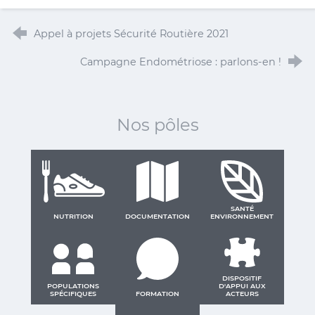
Appel à projets Sécurité Routière 2021
Campagne Endométriose : parlons-en !
Nos pôles
SANTÉ
NUTRITION
DOCUMENTATION
ENVIRONNEMENT
DISPOSITIF
POPULATIONS
D'APPUI AUX
SPÉCIFIQUES
FORMATION
ACTEURS