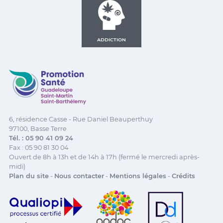
ADDICTION
Promotion Santé Guadeloupe, Saint-Martin, Saint Ba
6, résidence Casse - Rue Daniel Beauperthuy
97100, Basse Terre
Tél. : 05 90 41 09 24
Fax : 05 90 81 30 04
Ouvert de 8h à 13h et de 14h à 17h (fermé le mercredi après-
midi)
Plan du site
-
Nous contacter
-
Mentions légales
-
Crédits