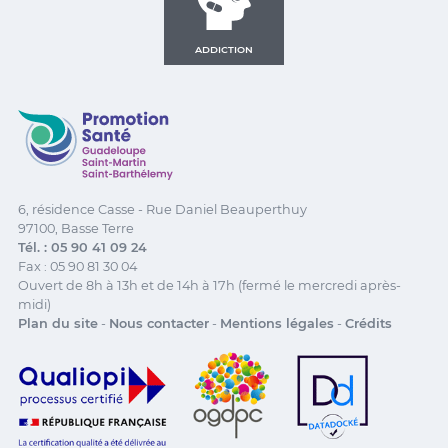
ADDICTION
Promotion Santé Guadeloupe, Saint-Martin, Saint Ba
6, résidence Casse - Rue Daniel Beauperthuy
97100, Basse Terre
Tél. : 05 90 41 09 24
Fax : 05 90 81 30 04
Ouvert de 8h à 13h et de 14h à 17h (fermé le mercredi après-
midi)
Plan du site
-
Nous contacter
-
Mentions légales
-
Crédits