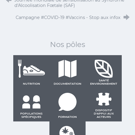
d'Alcoolisation Fœtale (SAF)
Campagne #COVID-19 #Vaccins - Stop aux infox
Nos pôles
SANTÉ
NUTRITION
DOCUMENTATION
ENVIRONNEMENT
DISPOSITIF
POPULATIONS
D'APPUI AUX
SPÉCIFIQUES
FORMATION
ACTEURS