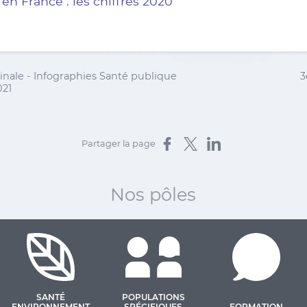
en France : les chiffres 2020
inale - Infographies Santé publique
3
021
Partager sur Facebook
Partager sur X
Partager sur LinkedIn
Partager la page
Nos pôles
SANTÉ
POPULATIONS
ENVIRONNEMENT
SPÉCIFIQUES
FORMATION