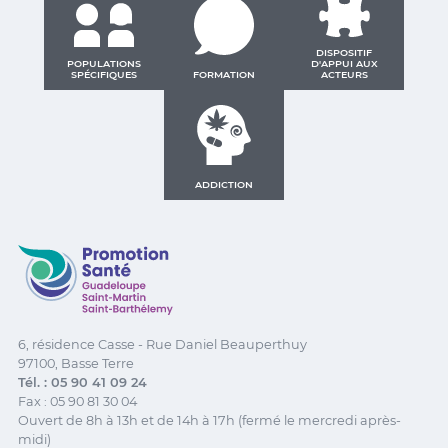
DISPOSITIF
POPULATIONS
D'APPUI AUX
SPÉCIFIQUES
FORMATION
ACTEURS
ADDICTION
Promotion Santé Guadeloupe, Saint-Martin, Saint Ba
6, résidence Casse - Rue Daniel Beauperthuy
97100, Basse Terre
Tél. : 05 90 41 09 24
Fax : 05 90 81 30 04
Ouvert de 8h à 13h et de 14h à 17h (fermé le mercredi après-
midi)