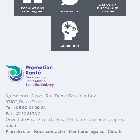
DISPOSITIF
POPULATIONS
D'APPUI AUX
SPÉCIFIQUES
FORMATION
ACTEURS
ADDICTION
Promotion Santé Guadeloupe, Saint-Martin, Saint Ba
6, résidence Casse - Rue Daniel Beauperthuy
97100, Basse Terre
Tél. : 05 90 41 09 24
Fax : 05 90 81 30 04
Ouvert de 8h à 13h et de 14h à 17h (fermé le mercredi après-
midi)
Plan du site
-
Nous contacter
-
Mentions légales
-
Crédits