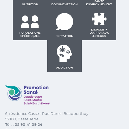
SANTÉ
NUTRITION
DOCUMENTATION
ENVIRONNEMENT
DISPOSITIF
POPULATIONS
D'APPUI AUX
SPÉCIFIQUES
FORMATION
ACTEURS
ADDICTION
Promotion Santé Guadeloupe, Saint-Martin, Saint Ba
6, résidence Casse - Rue Daniel Beauperthuy
97100, Basse Terre
Tél. : 05 90 41 09 24