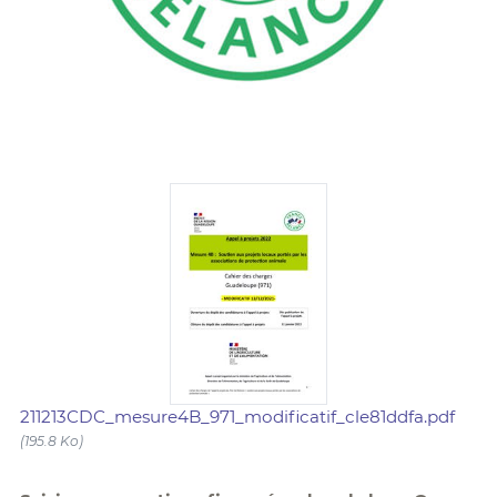
211213CDC_mesure4B_971_modificatif_cle81ddfa.pdf
(195.8 Ko)