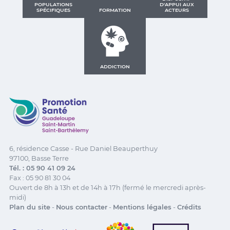
POPULATIONS
D'APPUI AUX
SPÉCIFIQUES
FORMATION
ACTEURS
ADDICTION
Promotion Santé Guadeloupe, Saint-Martin, Saint Ba
6, résidence Casse - Rue Daniel Beauperthuy
97100, Basse Terre
Tél. : 05 90 41 09 24
Fax : 05 90 81 30 04
Ouvert de 8h à 13h et de 14h à 17h (fermé le mercredi après-
midi)
Plan du site
-
Nous contacter
-
Mentions légales
-
Crédits