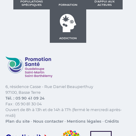
POPULATIONS
D'APPUI AUX
SPÉCIFIQUES
FORMATION
ACTEURS
ADDICTION
Promotion Santé Guadeloupe, Saint-Martin, Saint Ba
6, résidence Casse - Rue Daniel Beauperthuy
97100, Basse Terre
Tél. : 05 90 41 09 24
Fax : 05 90 81 30 04
Ouvert de 8h à 13h et de 14h à 17h (fermé le mercredi après-
midi)
Plan du site
-
Nous contacter
-
Mentions légales
-
Crédits