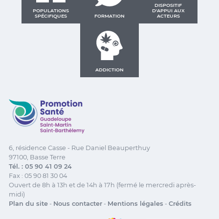
DISPOSITIF
POPULATIONS
D'APPUI AUX
SPÉCIFIQUES
FORMATION
ACTEURS
ADDICTION
Promotion Santé Guadeloupe, Saint-Martin, Saint Ba
6, résidence Casse - Rue Daniel Beauperthuy
97100, Basse Terre
Tél. : 05 90 41 09 24
Fax : 05 90 81 30 04
Ouvert de 8h à 13h et de 14h à 17h (fermé le mercredi après-
midi)
Plan du site
-
Nous contacter
-
Mentions légales
-
Crédits