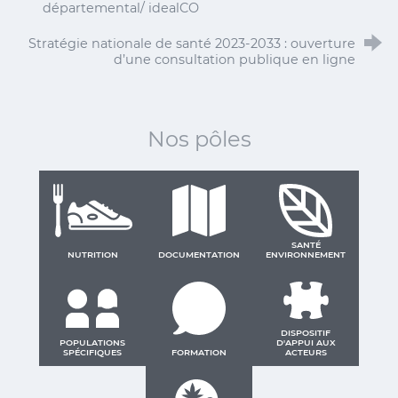
départemental/ idealCO
Stratégie nationale de santé 2023-2033 : ouverture
d’une consultation publique en ligne
Nos pôles
SANTÉ
NUTRITION
DOCUMENTATION
ENVIRONNEMENT
DISPOSITIF
POPULATIONS
D'APPUI AUX
SPÉCIFIQUES
FORMATION
ACTEURS