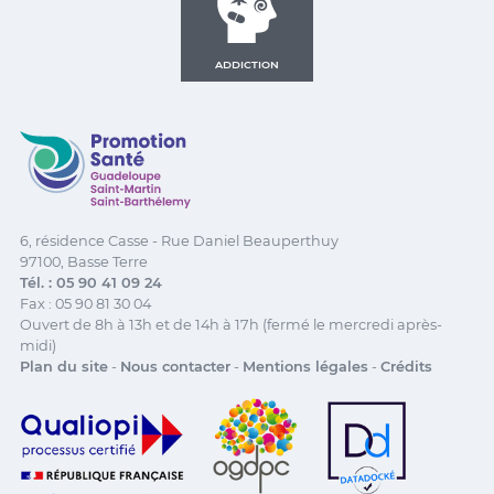
ADDICTION
Promotion Santé Guadeloupe, Saint-Martin, Saint Ba
6, résidence Casse - Rue Daniel Beauperthuy
97100, Basse Terre
Tél. : 05 90 41 09 24
Fax : 05 90 81 30 04
Ouvert de 8h à 13h et de 14h à 17h (fermé le mercredi après-
midi)
Plan du site
-
Nous contacter
-
Mentions légales
-
Crédits