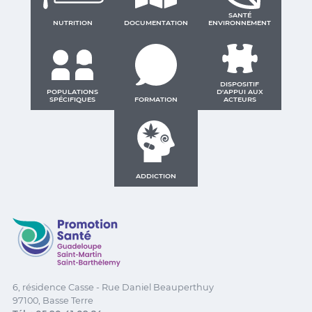
SANTÉ
NUTRITION
DOCUMENTATION
ENVIRONNEMENT
DISPOSITIF
POPULATIONS
D'APPUI AUX
SPÉCIFIQUES
FORMATION
ACTEURS
ADDICTION
Promotion Santé Guadeloupe, Saint-Martin, Saint Ba
6, résidence Casse - Rue Daniel Beauperthuy
97100, Basse Terre