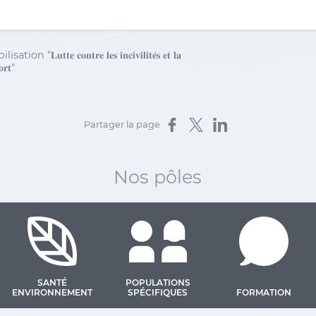
𝐋𝐮𝐭𝐭𝐞 𝐜𝐨𝐧𝐭𝐫𝐞 𝐥𝐞𝐬 𝐢𝐧𝐜𝐢𝐯𝐢𝐥𝐢𝐭𝐞́𝐬 𝐞𝐭 𝐥𝐚
𝐨𝐫𝐭"
Partager sur Facebook
Partager sur X
Partager sur LinkedIn
Partager la page
Nos pôles
SANTÉ
POPULATIONS
ENVIRONNEMENT
SPÉCIFIQUES
FORMATION