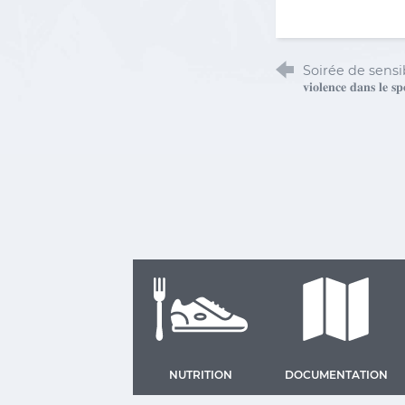
Soirée de sensibilisation "
𝐯𝐢𝐨𝐥𝐞𝐧𝐜𝐞 𝐝𝐚𝐧𝐬 𝐥𝐞 𝐬𝐩
NUTRITION
DOCUMENTATION