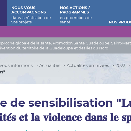
 Barthélemy
NOUS VOUS
NOS ACTIONS /
ACCOMPAGNONS
PROGRAMMES
NOS PROD
roche globale de la santé, Promotion Santé Guadeloupe, Saint-Martin, 
évention du territoire de la Guadeloupe et des îles du Nord.
vous informons
Actualités
Actualités archivées
2023
𝐫𝐭"
de sensibilisation "𝐋𝐮𝐭𝐭𝐞 𝐜
𝐥𝐢𝐭𝐞́𝐬 𝐞𝐭 𝐥𝐚 𝐯𝐢𝐨𝐥𝐞𝐧𝐜𝐞 𝐝𝐚𝐧𝐬 𝐥𝐞 𝐬