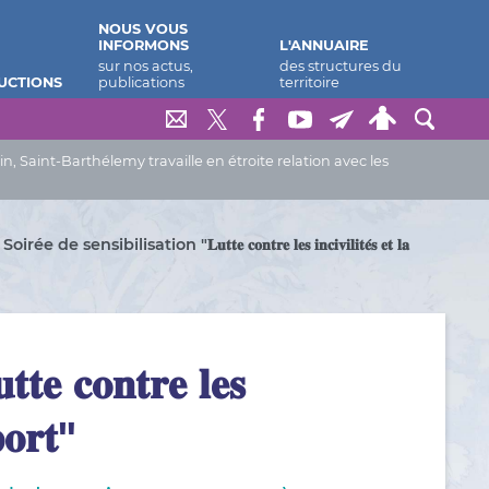
NOUS VOUS
INFORMONS
L'ANNUAIRE
UCTIONS
Saint-Barthélemy travaille en étroite relation avec les
Soirée de sensibilisation "𝐋𝐮𝐭𝐭𝐞 𝐜𝐨𝐧𝐭𝐫𝐞 𝐥𝐞𝐬 𝐢𝐧𝐜𝐢𝐯𝐢𝐥𝐢𝐭𝐞́𝐬 𝐞𝐭 𝐥𝐚
𝐨𝐧𝐭𝐫𝐞 𝐥𝐞𝐬
𝐩𝐨𝐫𝐭"