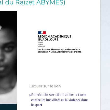
al du Raizet ABYMES)
Cliquer sur le lien
Soirée de sensibilisation « 𝐋𝐮𝐭𝐭𝐞
𝐜𝐨𝐧𝐭𝐫𝐞 𝐥𝐞𝐬 𝐢𝐧𝐜𝐢𝐯𝐢𝐥𝐢𝐭𝐞́𝐬 𝐞𝐭 𝐥𝐚 𝐯𝐢𝐨𝐥𝐞𝐧𝐜𝐞 𝐝𝐚𝐧𝐬
𝐥𝐞 𝐬𝐩𝐨𝐫𝐭