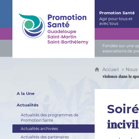
Promotion Santé Guadeloupe, Saint-Martin, Saint
Promotion Santé
Fondée sur une app
associations de pr
Accueil
Nous 
𝐯𝐢𝐨𝐥𝐞𝐧𝐜𝐞 𝐝𝐚𝐧𝐬 𝐥𝐞 𝐬𝐩
A la Une
Soirée 
Actualités
Actualités des programmes de
𝐢𝐧𝐜𝐢𝐯𝐢
Promotion Santé
Actualités archivées
Actualités des partenaires